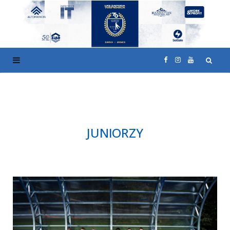
F
I
Y
a
n
o
c
s
u
JUNIORZY
e
t
T
b
a
u
o
g
b
o
r
e